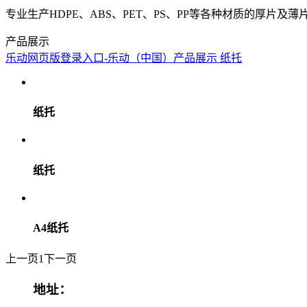
专业生产HDPE、ABS、PET、PS、PP等各种材质的厚片及
产品展示
乐动网页版登录入口-乐动（中国）
产品展示
纸托
纸托
纸托
A4纸托
上一页
1
下一页
地址：