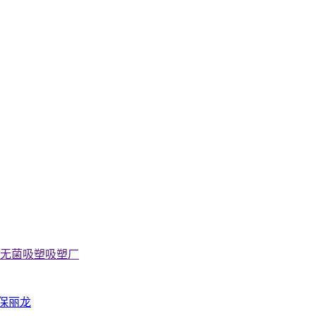
无菌吸塑
吸塑厂
保丽龙