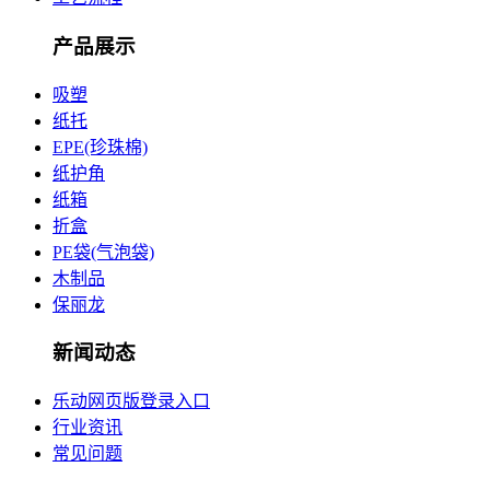
产品展示
吸塑
纸托
EPE(珍珠棉)
纸护角
纸箱
折盒
PE袋(气泡袋)
木制品
保丽龙
新闻动态
乐动网页版登录入口
行业资讯
常见问题