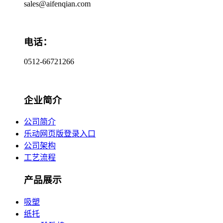
sales@aifenqian.com
电话：
0512-66721266
企业简介
公司简介
乐动网页版登录入口
公司架构
工艺流程
产品展示
吸塑
纸托