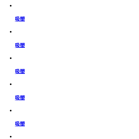
吸塑
吸塑
吸塑
吸塑
吸塑