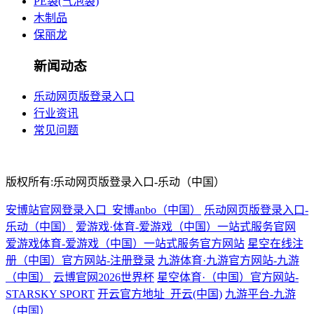
PE袋(气泡袋)
木制品
保丽龙
新闻动态
乐动网页版登录入口
行业资讯
常见问题
版权所有:乐动网页版登录入口-乐动（中国）
安博站官网登录入口_安博anbo（中国）
乐动网页版登录入口-
乐动（中国）
爱游戏·体育-爱游戏（中国）一站式服务官网
爱游戏体育-爱游戏（中国）一站式服务官方网站
星空在线注
册（中国）官方网站-注册登录
九游体育·九游官方网站-九游
（中国）
云博官网2026世界杯
星空体育·（中国）官方网站-
STARSKY SPORT
开云官方地址_开云(中国)
九游平台-九游
（中国）