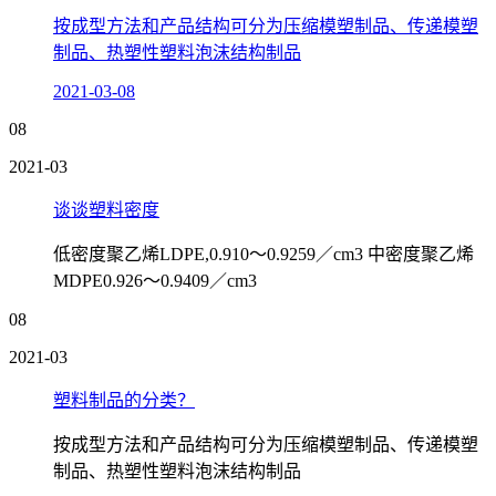
按成型方法和产品结构可分为压缩模塑制品、传递模塑
制品、热塑性塑料泡沫结构制品
2021-03-08
08
2021-03
谈谈塑料密度
低密度聚乙烯LDPE,0.910～0.9259／cm3 中密度聚乙烯
MDPE0.926～0.9409／cm3
08
2021-03
塑料制品的分类？
按成型方法和产品结构可分为压缩模塑制品、传递模塑
制品、热塑性塑料泡沫结构制品