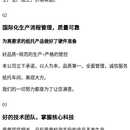
02
国际化生产流程管理，质量可靠
为高要求的纸托产品做好了硬件准备
好品质=规范的生产+严格的管控
本公司立下承诺，以人为本，品质第一，全面管理，诚信服务
纸托车间，美观大方。
我们的一切努力都是为了让您满意。
03
好的技术团队，掌握核心科技
质量层层把关、没有质量检测手段的产品不准生产