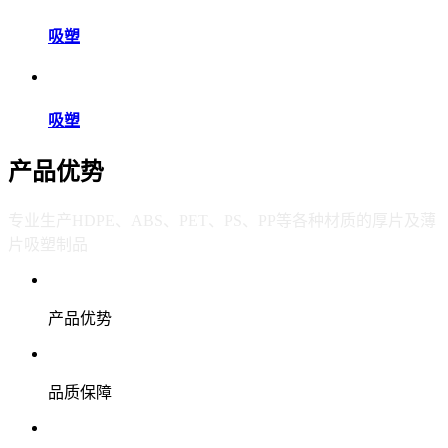
吸塑
吸塑
产品优势
专业生产HDPE、ABS、PET、PS、PP等各种材质的厚片及薄
片吸塑制品
产品优势
品质保障