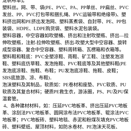
龙帆布革)。
塑料丝。网、带、袋(PE、PVC、PA、PP单丝、PP扁丝、PVC
发丝、PP、PVC打包带和捆扎绳、PVC运输带和绝缘带)、塑
料挤出网和PE挤出发泡网、塑料蒸煮袋、自封带、PE、PP包
装袋、HDPE、LDPE购货袋、塑料水泥包装袋。
塑料容器，中空容器如吹塑桶、挤出和注射吹塑瓶、挤出—拉
伸吹塑瓶，注射-拉伸吹塑瓶、挤出-吹塑大型中空容器、旋转
成型容器、复合中空容器、塑料周转箱、瓦楞箱和衣箱等。
塑料鞋和鞋底：PVC全塑凉鞋、雨鞋、矿工鞋、注塑发泡凉
鞋、塑料底仿草鞋、发泡拖鞋、PVC鞋底等及其他塑料鞋(PE
发泡底凉鞋、拖鞋、布鞋；PU发泡底凉鞋、拖鞋、皮鞋；
SBS底旅游、凉、布鞋)．
泡沫塑料及其制品，软质如：PE卷材和座垫、PVC软质、PU
软质及其复合材料；硬质PE救生衣，游泳圈，PS、PU及PU保
温套管。
4、各种建材材料，如：压延PVC地板革、挤出压延PVC地板
革、涂刮法PVC地板革、圆网涂布法PVC地板革、辊涂法PVC
地板革；PVC地板砖、塑料地毯、赤泥和粉煤灰填充PVC地板
砖、塑料壁纸、屋顶材料，如防水卷材、PE泡沫天花板、