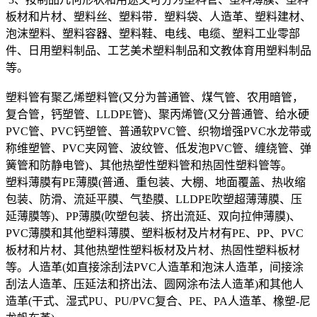
板材和片材、塑料丝、塑料带．塑料袋、人造革、塑料建材、
泡沫塑料、塑料容器、塑料鞋、电线、电缆、塑料工业零部
件、日用塑料制品、工艺美术塑料制品和文教体育用塑料制品
等。
塑料管有聚乙烯塑料管(又分为普通管、煤气管、农用暗管，
复合管，钙塑管、LLDPE管)、聚丙烯管(又分普通管、给水硬
PVC管、PVC钙塑管、普通软PVC管、织物增强PVC水龙带或
称维塑管、PVC夹网管、波纹管、低发泡PVC管、缠绕管、弹
簧管和防静电管)、其他热塑性塑料管和热固性塑料管等。
塑料薄膜有PE薄膜(普通、重包装、大棚、地面覆盖、热收缩
包装、防滑、流延平膜、气垫膜、LLDPE吹塑超薄薄膜、压
延薄膜等)、PP薄膜(吹塑包装、挤出流延、双向拉伸薄膜)、
PVC薄膜和其他塑料薄膜、塑料板材及片材有PE、PP、PVC
板材和片材、其他热塑性塑料板材及片材、热固性塑料板材
等。人造革(如直接涂刮法PVC人造革和泡沫人造革，间接涂
刮法人造革、压延法和挤出法、圆网涂布法人造革)和其他人
造革(干式、湿式PU、PU/PVC复合、PE、PA人造革、橡塑-尼