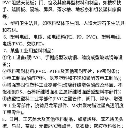
PVC阻燃天花板；门、窗及其他异型材料和制品，如楼梯扶
手、踏脚板、隔墙、屏风、落水槽、地板条和组装塑料家俱
等；
5、塑料卫生洁具，如塑料整体卫生间、人造大理石卫生洁具
和石材。
6、塑料电线、电缆．如电缆料(PE、PP、PVC)、塑料电线、
电缆(PVC、交联PE)。
7、某些工业用塑料制品：
①化工设备(硬PVC、手糊成型玻璃钢、缠绕成型玻璃钢等设
备)；
②塑料密封材料(PVC、PTFE及其他密封垫片，PP密封条)；
③电工制品(酚醛塑料、氨基塑料和不饱和聚酯等电工制品)；
④增强热固性塑料工业零部件(玻璃纤维增强酚醛及环氧、不
饱和聚DS、石棉纤维增强和金属纤维增强酚醛塑料零部件)；
⑤热塑性塑料工业零部件(PVC注塑管件．阀门、焊条、增强
PP工业零部件，浇铸尼龙军部件、MS共聚树脂注塑高透明度
工程零件)。
8、日用、工艺美术及其他塑料制品，如聚烯烃、苯乙烯类头
梳、皂盆、茶盘；无毒PVC糕点盒、洗衣板；密胺塑料餐具；