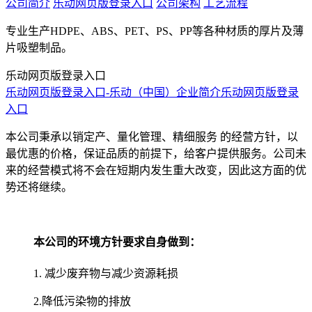
公司简介
乐动网页版登录入口
公司架构
工艺流程
专业生产HDPE、ABS、PET、PS、PP等各种材质的厚片及薄
片吸塑制品。
乐动网页版登录入口
乐动网页版登录入口-乐动（中国）
企业简介
乐动网页版登录
入口
本公司秉承以销定产、量化管理、精细服务 的经营方针，以
最优惠的价格，保证品质的前提下，给客户提供服务。公司未
来的经营模式将不会在短期内发生重大改变，因此这方面的优
势还将继续。
本公司的环境方针要求自身做到：
1.
减少废弃物与减少资源耗损
2.
降低污染物的排放