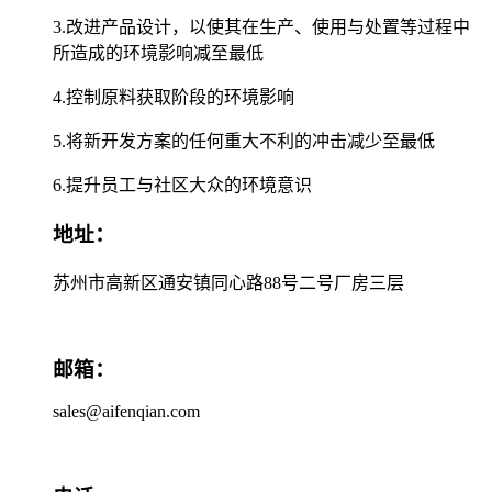
3.
改进产品设计，以使其在生产、使用与处置等过程中
所造成的环境影响减至最低
4.
控制原料获取阶段的环境影响
5.
将新开发方案的任何重大不利的冲击减少至最低
6.
提升员工与社区大众的环境意识
地址：
苏州市高新区通安镇同心路88号二号厂房三层
邮箱：
sales@aifenqian.com