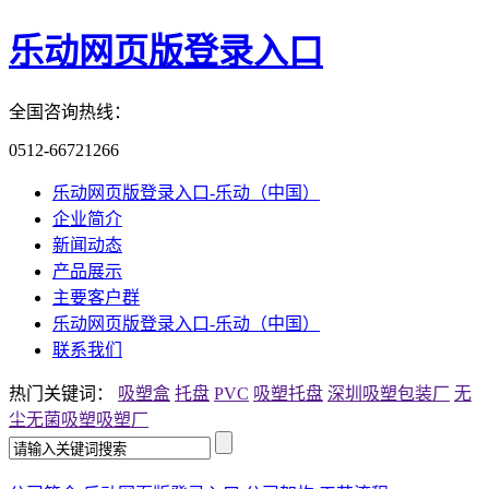
乐动网页版登录入口
全国咨询热线：
0512-66721266
乐动网页版登录入口-乐动（中国）
企业简介
新闻动态
产品展示
主要客户群
乐动网页版登录入口-乐动（中国）
联系我们
热门关键词：
吸塑盒
托盘
PVC
吸塑托盘
深圳吸塑包装厂
无
尘无菌吸塑
吸塑厂